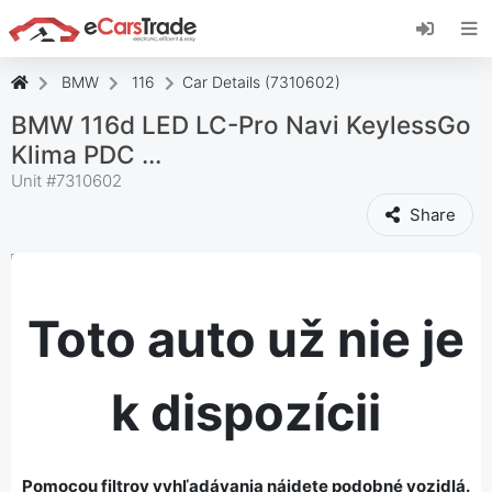
Nainštalujte si webovú aplikáciu eCarsTrade,
pridajte si ju na domovskú obrazovku a
dostávajte okamžité aktualizácie.
BMW
116
Car Details (7310602)
Inštalácia stránky
Zrušiť
BMW 116d LED LC-Pro Navi KeylessGo
Klima PDC ...
Unit #
7310602
Share
Toto auto už nie je
k dispozícii
Pomocou filtrov vyhľadávania nájdete podobné vozidlá.