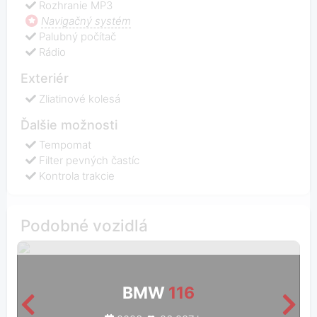
Rozhranie MP3
Navigačný systém
Palubný počítač
Rádio
Exteriér
Zliatinové kolesá
Ďalšie možnosti
Tempomat
Filter pevných častíc
Kontrola trakcie
Podobné vozidlá
BMW
116