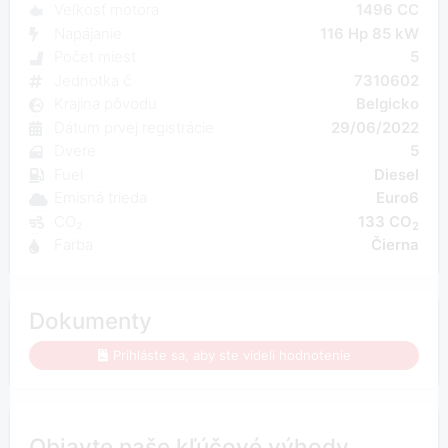
Veľkosť motora
1496 CC
Napájanie
116 Hp 85 kW
Počet miest
5
Jednotka č
7310602
Krajina pôvodu
Belgicko
Dátum prvej registrácie
29/06/2022
Dvere
5
Fuel
Diesel
Emisná trieda
Euro6
CO₂
133 CO
2
Farba
Čierna
Dokumenty
Prihláste sa, aby ste videli hodnotenie
Objavte naše kľúčové výhody