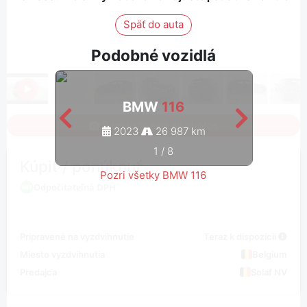
Späť do auta
Podobné vozidlá
BMW
116
Sign in to see all photos
2023
26 987 km
1
/
8
Kúpiť / ponúknuť
Pozri všetky BMW 116
Odpočítateľná DPH
Pripravené na vyzdvihnutie
Teraz k dispozícii
Miesto vyzdvihnutia
Belgium
Predajca
Solaf NV