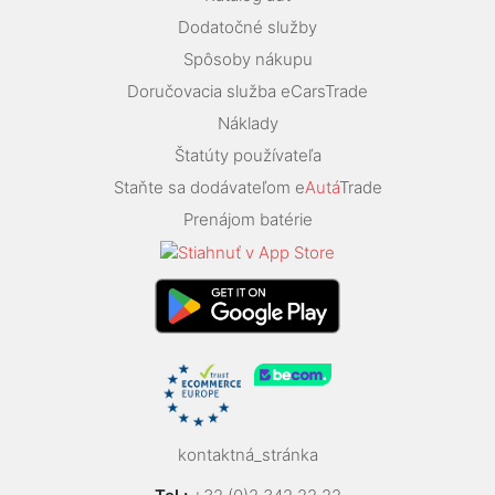
Dodatočné služby
Spôsoby nákupu
Doručovacia služba eCarsTrade
Náklady
Štatúty používateľa
Staňte sa dodávateľom e
Autá
Trade
Prenájom batérie
kontaktná_stránka