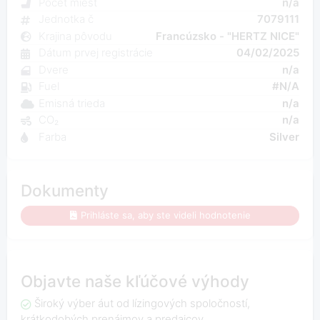
Počet miest
n/a
Jednotka č
7079111
Krajina pôvodu
Francúzsko - "HERTZ NICE"
Dátum prvej registrácie
04/02/2025
Dvere
n/a
Fuel
#N/A
Emisná trieda
n/a
CO₂
n/a
Farba
Silver
Dokumenty
Prihláste sa, aby ste videli hodnotenie
Objavte naše kľúčové výhody
Široký výber áut od lízingových spoločností,
krátkodobých prenájmov a predajcov