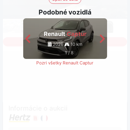
Podobné vozidlá
Renault
Captur
Sign in to see all photos
2026
10 km
1
/
8
Pozri všetky Renault Captur
Informácie o aukcii