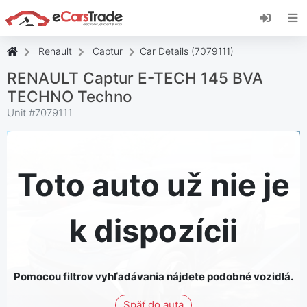
Nainštalujte si webovú aplikáciu eCarsTrade,
pridajte si ju na domovskú obrazovku a
dostávajte okamžité aktualizácie.
Renault
Captur
Car Details (7079111)
Inštalácia stránky
Zrušiť
RENAULT Captur E-TECH 145 BVA
TECHNO Techno
Unit #
7079111
Toto auto už nie je
k dispozícii
Pomocou filtrov vyhľadávania nájdete podobné vozidlá.
Späť do auta