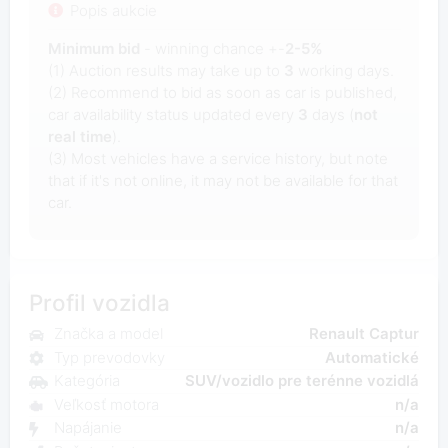
Popis aukcie
Minimum bid
- winning chance +-
2-5%
(1) Auction results may take up to
3
working days.
(2) Recommend to bid as soon as car is published,
car availability status updated every
3
days (
not
real time
).
(3) Most vehicles have a service history, but note
that if it's not online, it may not be available for that
car.
Profil vozidla
Značka a model
Renault Captur
Typ prevodovky
Automatické
Kategória
SUV/vozidlo pre terénne vozidlá
Veľkosť motora
n/a
Napájanie
n/a