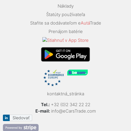
Náklady
Štatúty používateľa
Staňte sa dodávateľom e
Autá
Trade
Prenájom batérie
kontaktná_stránka
Tel.:
+32 (0)2 342 22 22
E-mail:
info@eCarsTrade.com
Sledovať