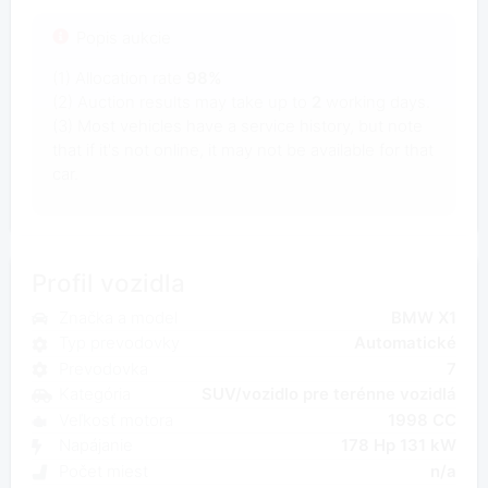
Popis aukcie
(1) Allocation rate
98%
(2) Auction results may take up to
2
working days.
(3) Most vehicles have a service history, but note
that if it's not online, it may not be available for that
car.
Profil vozidla
Značka a model
BMW X1
Typ prevodovky
Automatické
Prevodovka
7
Kategória
SUV/vozidlo pre terénne vozidlá
Veľkosť motora
1998 CC
Napájanie
178 Hp 131 kW
Počet miest
n/a