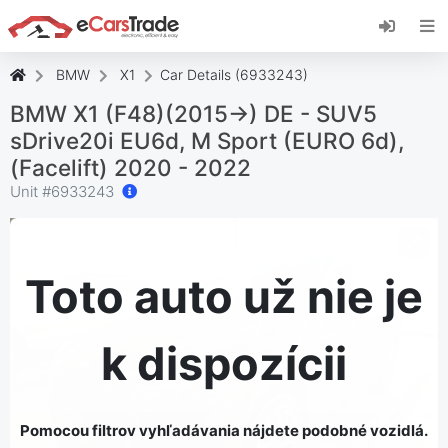
Nainštalujte si webovú aplikáciu eCarsTrade,
pridajte si ju na domovskú obrazovku a
dostávajte okamžité aktualizácie.
BMW
X1
Car Details (6933243)
Inštalácia stránky
Zrušiť
BMW X1 (F48)(2015->) DE - SUV5
sDrive20i EU6d, M Sport (EURO 6d),
(Facelift) 2020 - 2022
Unit #
6933243
Toto auto už nie je
k dispozícii
Pomocou filtrov vyhľadávania nájdete podobné vozidlá.