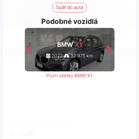
Späť do auta
Podobné vozidlá
BMW
X1
Sign in to see all photos
2022
32 975 km
1
/
8
Pozri všetky BMW X1
Informácie o aukcii