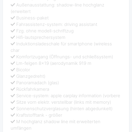
Außenausstattung: shadow-line hochglanz
(erweitert
Business-paket
Fahrassistenz-system: driving assistant
Fzg. ohne modell-schriftzug
Hifi-lautsprechersystem
Induktionsladeschale für smartphone (wireless
char
Komfortzugang (Öffnungs- und schließsystem)
Lm-felgen 8x19 (aerodynamik 919 m
Bicolor
Glanzgedreht)
Panoramadach (glas)
Rückfahrkamera
Service-system: apple carplay information (vorbere
Sitze vorn elektr. verstellbar (links mit memory)
Sonnenschutzverglasung (hinten abgedunkelt)
Kraftstofftank - größer
M hochglanz shadow line mit erweiterten
umfängen