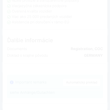
Nízke provízie a transparentné poplatky
Viacjazyčná zákaznícka podpora
Overená kvalita vozidiel
Viac ako 25 000 predaných vozidiel
Asistencia pri doručení v rámci EÚ
Ďalšie informácie
Documents
Registration, COC
Doklad o krajine pôvodu
GERMANY
Important remarks
Automatický preklad
siehe Anhänge/Gutachten