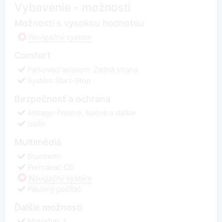
Vybavenie - možnosti
Možnosti s vysokou hodnotou
Navigačný systém
Comfort
Parkovací asistent: Zadná strana
Systém Start-Stop
Bezpečnosť a ochrana
Airbagy: Predné, bočné a ďalšie
Isofix
Multimédiá
Bluetooth
Prehrávač CD
Navigačný systém
Palubný počítač
Ďalšie možnosti
Motortyp: 1