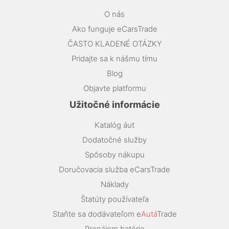
O nás
Ako funguje eCarsTrade
ČASTO KLADENÉ OTÁZKY
Pridajte sa k nášmu tímu
Blog
Objavte platformu
Užitočné informácie
Katalóg áut
Dodatočné služby
Spôsoby nákupu
Doručovacia služba eCarsTrade
Náklady
Štatúty používateľa
Staňte sa dodávateľom e
Autá
Trade
Prenájom batérie