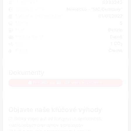
Jednotka č
6933243
Krajina pôvodu
Nemecko - "MC Germany"
Dátum prvej registrácie
01/01/2022
Dvere
5
Fuel
Benzín
Emisná trieda
Euro6
CO₂
1 CO
2
Farba
Čierna
Dokumenty
Prihláste sa, aby ste videli hodnotenie
Objavte naše kľúčové výhody
Široký výber áut od lízingových spoločností,
krátkodobých prenájmov a predajcov