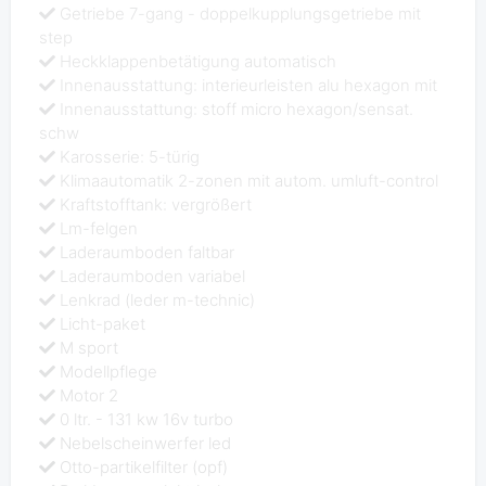
Getriebe 7-gang - doppelkupplungsgetriebe mit
step
Heckklappenbetätigung automatisch
Innenausstattung: interieurleisten alu hexagon mit
Innenausstattung: stoff micro hexagon/sensat.
schw
Karosserie: 5-türig
Klimaautomatik 2-zonen mit autom. umluft-control
Kraftstofftank: vergrößert
Lm-felgen
Laderaumboden faltbar
Laderaumboden variabel
Lenkrad (leder m-technic)
Licht-paket
M sport
Modellpflege
Motor 2
0 ltr. - 131 kw 16v turbo
Nebelscheinwerfer led
Otto-partikelfilter (opf)