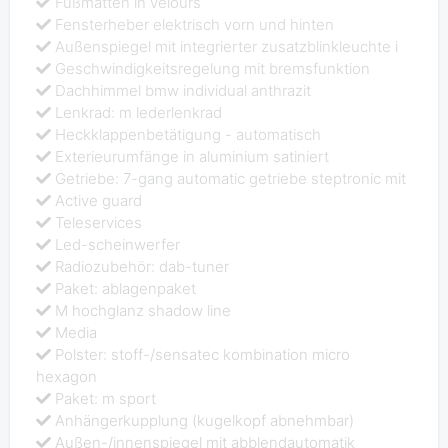
Fußmatten in velours
Fensterheber elektrisch vorn und hinten
Außenspiegel mit integrierter zusatzblinkleuchte i
Geschwindigkeitsregelung mit bremsfunktion
Dachhimmel bmw individual anthrazit
Lenkrad: m lederlenkrad
Heckklappenbetätigung - automatisch
Exterieurumfänge in aluminium satiniert
Getriebe: 7-gang automatic getriebe steptronic mit
Active guard
Teleservices
Led-scheinwerfer
Radiozubehör: dab-tuner
Paket: ablagenpaket
M hochglanz shadow line
Media
Polster: stoff-/sensatec kombination micro
hexagon
Paket: m sport
Anhängerkupplung (kugelkopf abnehmbar)
Außen-/innenspiegel mit abblendautomatik