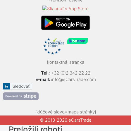
kontaktná_stránka
Tel.:
+32 (0)2 342 22 22
E-mail:
info@eCarsTrade.com
Sledovať
{kľúčové slovo=mapa stránky}
© 2013-2026 eCarsTrade
Preložili roboti