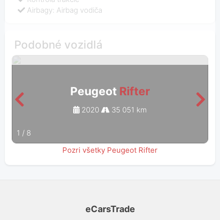
Airbagy: Airbag vodiča
Podobné vozidlá
Peugeot
Rifter
2020
35 051 km
1
/
8
Pozri všetky Peugeot Rifter
eCarsTrade