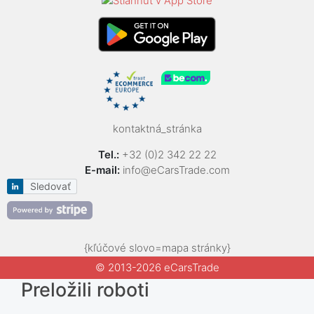
kontaktná_stránka
Tel.:
+32 (0)2 342 22 22
E-mail:
info@eCarsTrade.com
Sledovať
{kľúčové slovo=mapa stránky}
© 2013-2026 eCarsTrade
Preložili roboti