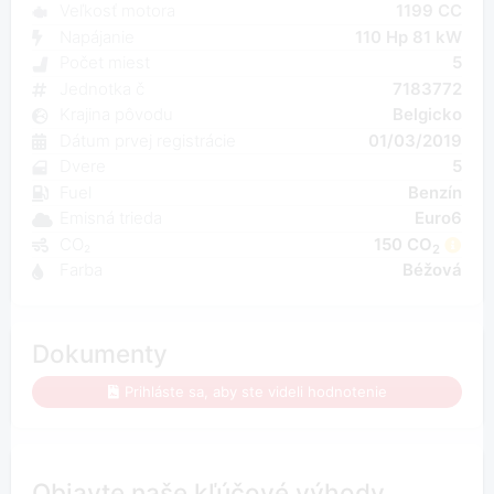
Veľkosť motora
1199 CC
Napájanie
110 Hp 81 kW
Počet miest
5
Jednotka č
7183772
Krajina pôvodu
Belgicko
Dátum prvej registrácie
01/03/2019
Dvere
5
Fuel
Benzín
Emisná trieda
Euro6
CO₂
150 CO
2
Farba
Béžová
Dokumenty
Prihláste sa, aby ste videli hodnotenie
Objavte naše kľúčové výhody