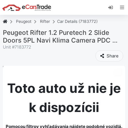
Nainštalujte si webovú aplikáciu eCarsTrade,
pridajte si ju na domovskú obrazovku a
dostávajte okamžité aktualizácie.
Peugeot
Rifter
Car Details (7183772)
Inštalácia stránky
Zrušiť
Peugeot Rifter 1.2 Puretech 2 Slide
Doors 5PL Navi Klima Camera PDC ...
Unit #
7183772
Share
Toto auto už nie je
k dispozícii
Pomocou filtrov vyhľadávania nájdete podobné vozidlá.