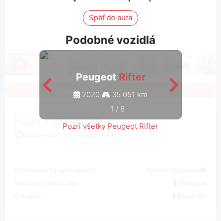
Späť do auta
Podobné vozidlá
Peugeot
Rifter
Sign in to see all photos
2020
35 051 km
1
/
8
Kúpiť / ponúknuť
Pozri všetky Peugeot Rifter
Marža - DPH nie je odpočítateľná
Pripravené na vyzdvihnutie
Teraz k dispozícii
Miesto vyzdvihnutia
Belgium
Predajca
Solaf NV