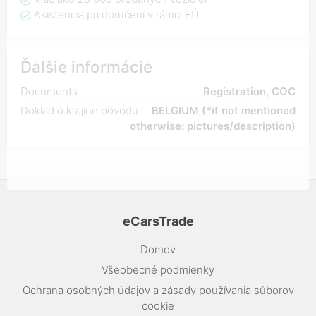
Asistencia pri doručení v rámci EÚ
Ďalšie informácie
Documents
Registration, COC
Doklad o krajine pôvodu
BELGIUM (*if not mentioned
otherwise: pictures/description)
eCarsTrade
Domov
Všeobecné podmienky
Ochrana osobných údajov a zásady používania súborov
cookie