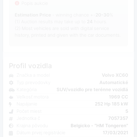
Popis aukcie
Estimation Price
- winning chance +-
20-30
%
(1) Auction results may take up to
24
hours.
(2) Most
vehicles are sold with digital service
history, printed and given with the car documents.
Profil vozidla
Značka a model
Volvo XC60
Typ prevodovky
Automatické
Kategória
SUV/vozidlo pre terénne vozidlá
Veľkosť motora
1969 CC
Napájanie
252 Hp 185 kW
Počet miest
5
Jednotka č
7057357
Krajina pôvodu
Belgicko - "HM Tongeren"
Dátum prvej registrácie
17/03/2021