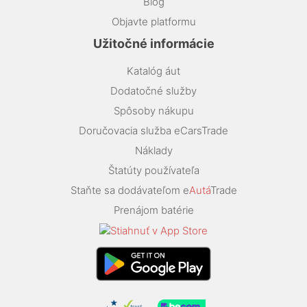
Blog
Objavte platformu
Užitočné informácie
Katalóg áut
Dodatočné služby
Spôsoby nákupu
Doručovacia služba eCarsTrade
Náklady
Štatúty používateľa
Staňte sa dodávateľom e
Autá
Trade
Prenájom batérie