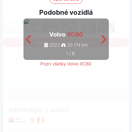
Podobné vozidlá
Volvo
XC60
Sign in to see all photos
2022
20 174 km
1
/
8
Pozri všetky Volvo XC60
Informácie o aukcii