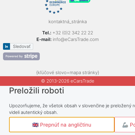
kontaktná_stránka
Tel.:
+32 (0)2 342 22 22
E-mail:
info@eCarsTrade.com
Sledovať
{kľúčové slovo=mapa stránky}
© 2013-2026 eCarsTrade
Preložili roboti
Upozorňujeme, že všetok obsah v slovenčine je preložený rob
videli autentický obsah.
🇬🇧 Prepnúť na angličtinu
🦾 Po