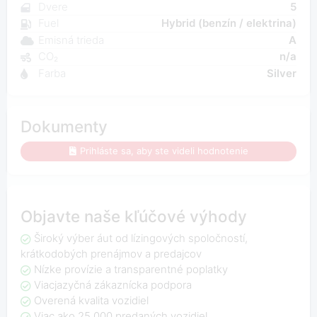
Dvere
5
Fuel
Hybrid (benzín / elektrina)
Emisná trieda
A
CO₂
n/a
Farba
Silver
Dokumenty
Prihláste sa, aby ste videli hodnotenie
Objavte naše kľúčové výhody
Široký výber áut od lízingových spoločností,
krátkodobých prenájmov a predajcov
Nízke provízie a transparentné poplatky
Viacjazyčná zákaznícka podpora
Overená kvalita vozidiel
Viac ako 25 000 predaných vozidiel