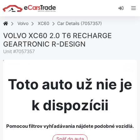
Nainštalujte si webovú aplikáciu eCarsTrade,
pridajte si ju na domovskú obrazovku a
dostávajte okamžité aktualizácie.
Volvo
XC60
Car Details (7057357)
Inštalácia stránky
Zrušiť
VOLVO XC60 2.0 T6 RECHARGE
GEARTRONIC R-DESIGN
Unit #
7057357
Toto auto už nie je
k dispozícii
Pomocou filtrov vyhľadávania nájdete podobné vozidlá.
Späť do auta