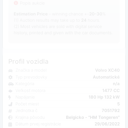
Popis aukcie
Estimation Price
- winning chance +-
20-30
%
(1) Auction results may take up to
24
hours.
(2) Most
vehicles are sold with digital service
history, printed and given with the car documents.
Profil vozidla
Značka a model
Volvo XC40
Typ prevodovky
Automatické
Kategória
n/a
Veľkosť motora
1477 CC
Napájanie
180 Hp 132 kW
Počet miest
5
Jednotka č
7051792
Krajina pôvodu
Belgicko - "HM Tongeren"
Dátum prvej registrácie
29/06/2022