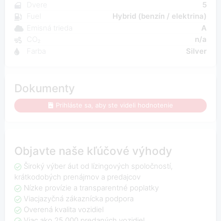
Dvere
5
Fuel
Hybrid (benzín / elektrina)
Emisná trieda
A
CO₂
n/a
Farba
Silver
Dokumenty
Prihláste sa, aby ste videli hodnotenie
Objavte naše kľúčové výhody
Široký výber áut od lízingových spoločností,
krátkodobých prenájmov a predajcov
Nízke provízie a transparentné poplatky
Viacjazyčná zákaznícka podpora
Overená kvalita vozidiel
Viac ako 25 000 predaných vozidiel