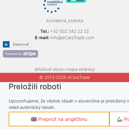
kontaktná_stránka
Tel.:
+32 (0)2 342 22 22
E-mail:
info@eCarsTrade.com
Sledovať
{kľúčové slovo=mapa stránky}
© 2013-2026 eCarsTrade
Preložili roboti
Upozorňujeme, že všetok obsah v slovenčine je preložený rob
videli autentický obsah.
🇬🇧 Prepnúť na angličtinu
🦾 Po