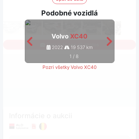
Podobné vozidlá
Volvo
XC40
Sign in to see all photos
2022
19 537 km
1
/
8
Pozri všetky Volvo XC40
Informácie o aukcii