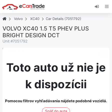
Nainštalujte si webovú aplikáciu eCarsTrade,
pridajte si ju na domovskú obrazovku a
dostávajte okamžité aktualizácie.
Volvo
XC40
Car Details (7051792)
Inštalácia stránky
Zrušiť
VOLVO XC40 1.5 T5 PHEV PLUS
BRIGHT DESIGN DCT
Unit #
7051792
Toto auto už nie je
k dispozícii
Pomocou filtrov vyhľadávania nájdete podobné vozidlá.
Späť do auta