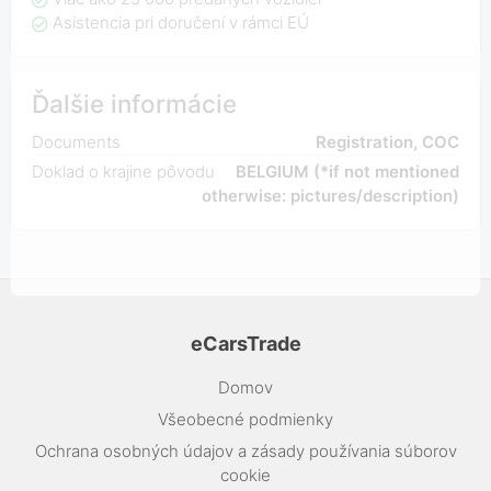
Asistencia pri doručení v rámci EÚ
Ďalšie informácie
Documents
Registration, COC
Doklad o krajine pôvodu
BELGIUM (*if not mentioned
otherwise: pictures/description)
eCarsTrade
Domov
Všeobecné podmienky
Ochrana osobných údajov a zásady používania súborov
cookie