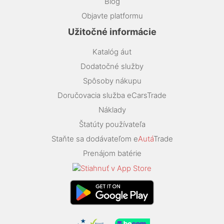
Blog
Objavte platformu
Užitočné informácie
Katalóg áut
Dodatočné služby
Spôsoby nákupu
Doručovacia služba eCarsTrade
Náklady
Štatúty používateľa
Staňte sa dodávateľom e
Autá
Trade
Prenájom batérie