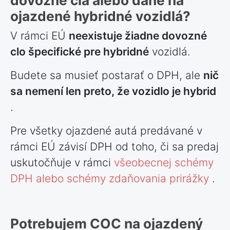
dovozné clá alebo dane na
ojazdené hybridné vozidlá?
V rámci EÚ
neexistuje žiadne dovozné
clo špecifické pre hybridné
vozidlá.
Budete sa musieť postarať o DPH, ale
nič
sa nemení len preto, že vozidlo je hybrid
.
Pre všetky ojazdené autá predávané v
rámci EÚ závisí DPH od toho, či sa predaj
uskutočňuje v rámci
všeobecnej schémy
DPH alebo schémy zdaňovania prirážky
.
Potrebujem COC na ojazdený