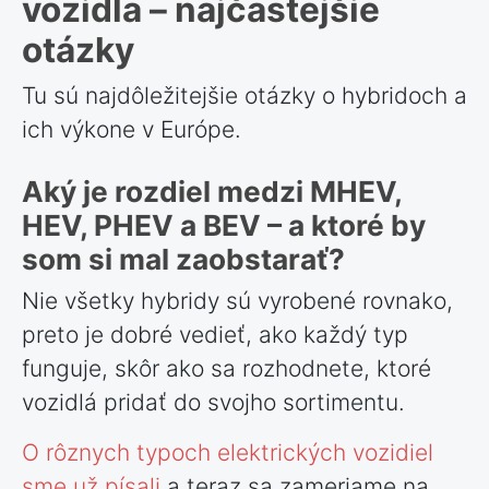
vozidla – najčastejšie
otázky
Tu sú najdôležitejšie otázky o hybridoch a
ich výkone v Európe.
Aký je rozdiel medzi MHEV,
HEV, PHEV a BEV – a ktoré by
som si mal zaobstarať?
Nie všetky hybridy sú vyrobené rovnako,
preto je dobré vedieť, ako každý typ
funguje, skôr ako sa rozhodnete, ktoré
vozidlá pridať do svojho sortimentu.
O rôznych typoch elektrických vozidiel
sme už písali
a teraz sa zameriame na