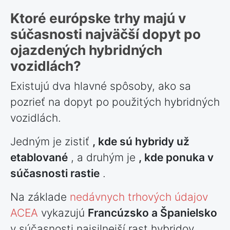
Ktoré európske trhy majú v
súčasnosti najväčší dopyt po
ojazdených hybridných
vozidlách?
Existujú dva hlavné spôsoby, ako sa
pozrieť na dopyt po použitých hybridných
vozidlách.
Jedným je zistiť
, kde sú hybridy už
etablované
, a druhým je
, kde ponuka v
súčasnosti rastie
.
Na základe
nedávnych trhových údajov
ACEA
vykazujú
Francúzsko a Španielsko
v súčasnosti najsilnejší rast hybridov.