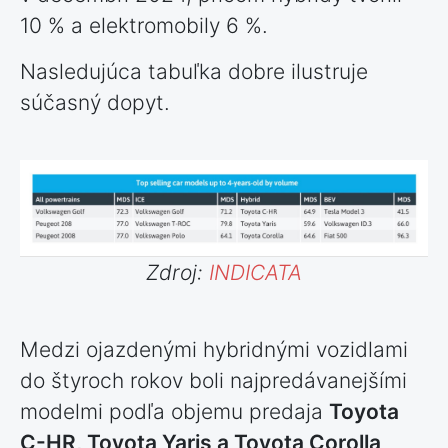
10 % a elektromobily 6 %.
Nasledujúca tabuľka dobre ilustruje
súčasný dopyt.
Zdroj:
INDICATA
Medzi ojazdenými hybridnými vozidlami
do štyroch rokov boli najpredávanejšími
modelmi podľa objemu predaja
Toyota
C-HR, Toyota Yaris a Toyota Corolla
.