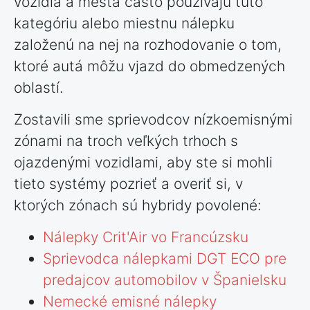
vozidla a mestá často používajú túto
kategóriu alebo miestnu nálepku
založenú na nej na rozhodovanie o tom,
ktoré autá môžu vjazd do obmedzených
oblastí.
Zostavili sme sprievodcov nízkoemisnými
zónami na troch veľkých trhoch s
ojazdenými vozidlami, aby ste si mohli
tieto systémy pozrieť a overiť si, v
ktorých zónach sú hybridy povolené:
Nálepky Crit'Air vo Francúzsku
Sprievodca nálepkami DGT ECO pre
predajcov automobilov v Španielsku
Nemecké emisné nálepky