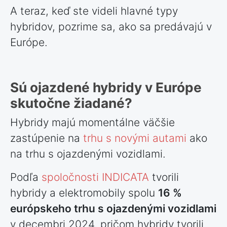
A teraz, keď ste videli hlavné typy
hybridov, pozrime sa, ako sa predávajú v
Európe.
Sú ojazdené hybridy v Európe
skutočne žiadané?
Hybridy majú momentálne väčšie
zastúpenie na
trhu s novými autami
ako
na trhu s ojazdenými vozidlami.
Podľa
spoločnosti INDICATA
tvorili
hybridy a elektromobily spolu
16 %
európskeho trhu s ojazdenými vozidlami
v decembri 2024, pričom hybridy tvorili