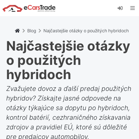
Nainštalujte si webovú aplikáciu eCarsTrade,
pridajte si ju na domovskú obrazovku a
dostávajte okamžité aktualizácie.
Inštalácia stránky
Zrušiť
Blog
Najčastejšie otázky o použitých hybridoch
Najčastejšie otázky
o použitých
hybridoch
Zvažujete dovoz a ďalší predaj použitých
hybridov? Získajte jasné odpovede na
otázky týkajúce sa dopytu po hybridoch,
kontrol batérií, cezhraničného získavania
zdrojov a pravidiel EÚ, ktoré sú dôležité
pre predajcov automobilov.