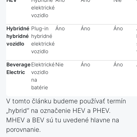
HEV
Hybridné
Áno
Áno
Nie
elektrické
vozidlo
Hybridné
Plug-in
Áno
Áno
Áno
hybridné
hybridné
vozidlo
elektrické
vozidlo
Beverage
Elektrické
Nie
Áno
Áno
Electric
vozidlo
na
batérie
V tomto článku budeme používať termín
„hybrid“ na označenie HEV a PHEV.
MHEV a BEV sú tu uvedené hlavne na
porovnanie.