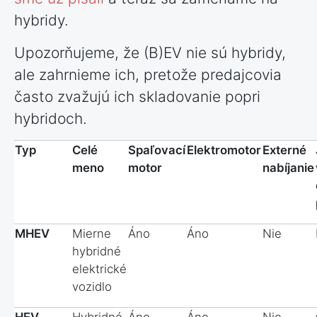
hybridy.
Upozorňujeme, že (B)EV nie sú hybridy,
ale zahrnieme ich, pretože predajcovia
často zvažujú ich skladovanie popri
hybridoch.
Typ
Celé
Spaľovací
Elektromotor
Externé
meno
motor
nabíjanie
MHEV
Mierne
Áno
Áno
Nie
hybridné
elektrické
vozidlo